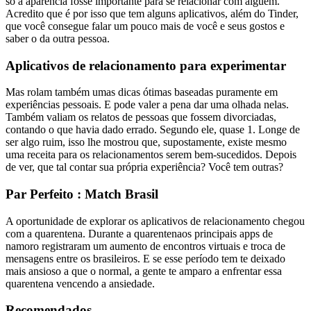
só a aparência fosse importante para se relacionar com alguém.
Acredito que é por isso que tem alguns aplicativos, além do Tinder,
que você consegue falar um pouco mais de você e seus gostos e
saber o da outra pessoa.
Aplicativos de relacionamento para experimentar
Mas rolam também umas dicas ótimas baseadas puramente em
experiências pessoais. E pode valer a pena dar uma olhada nelas.
Também valiam os relatos de pessoas que fossem divorciadas,
contando o que havia dado errado. Segundo ele, quase 1. Longe de
ser algo ruim, isso lhe mostrou que, supostamente, existe mesmo
uma receita para os relacionamentos serem bem-sucedidos. Depois
de ver, que tal contar sua própria experiência? Você tem outras?
Par Perfeito : Match Brasil
A oportunidade de explorar os aplicativos de relacionamento chegou
com a quarentena. Durante a quarentenaos principais apps de
namoro registraram um aumento de encontros virtuais e troca de
mensagens entre os brasileiros. E se esse período tem te deixado
mais ansioso a que o normal, a gente te amparo a enfrentar essa
quarentena vencendo a ansiedade.
Recomendados