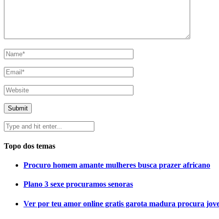
Topo dos temas
Procuro homem amante mulheres busca prazer africano
Plano 3 sexe procuramos senoras
Ver por teu amor online gratis garota madura procura jov