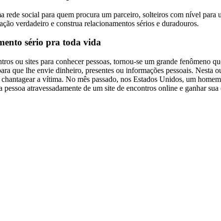
a rede social para quem procura um parceiro, solteiros com nível para
cação verdadeiro e construa relacionamentos sérios e duradouros.
nto sério pra toda vida
ontros ou sites para conhecer pessoas, tornou-se um grande fenômeno q
a que lhe envie dinheiro, presentes ou informações pessoais. Nesta out
a chantagear a vítima. No mês passado, nos Estados Unidos, um homem q
pessoa atravessadamente de um site de encontros online e ganhar sua co