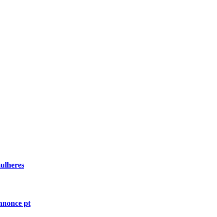
mulheres
nnonce pt