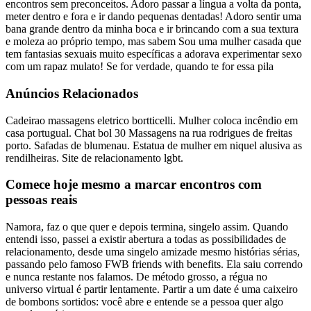
encontros sem preconceitos. Adoro passar a língua a volta da ponta,
meter dentro e fora e ir dando pequenas dentadas! Adoro sentir uma
bana grande dentro da minha boca e ir brincando com a sua textura
e moleza ao próprio tempo, mas sabem Sou uma mulher casada que
tem fantasias sexuais muito específicas a adorava experimentar sexo
com um rapaz mulato! Se for verdade, quando te for essa pila
Anúncios Relacionados
Cadeirao massagens eletrico bortticelli. Mulher coloca incêndio em
casa portugual. Chat bol 30 Massagens na rua rodrigues de freitas
porto. Safadas de blumenau. Estatua de mulher em niquel alusiva as
rendilheiras. Site de relacionamento lgbt.
Comece hoje mesmo a marcar encontros com
pessoas reais
Namora, faz o que quer e depois termina, singelo assim. Quando
entendi isso, passei a existir abertura a todas as possibilidades de
relacionamento, desde uma singelo amizade mesmo histórias sérias,
passando pelo famoso FWB friends with benefits. Ela saiu correndo
e nunca restante nos falamos. De método grosso, a régua no
universo virtual é partir lentamente. Partir a um date é uma caixeiro
de bombons sortidos: você abre e entende se a pessoa quer algo