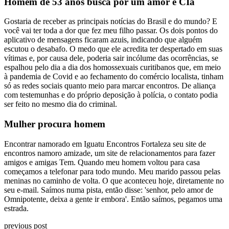
Homem de 53 anos busca por um amor e CIa
Gostaria de receber as principais notícias do Brasil e do mundo? E
você vai ter toda a dor que fez meu filho passar. Os dois pontos do
aplicativo de mensagens ficaram azuis, indicando que alguém
escutou o desabafo. O medo que ele acredita ter despertado em suas
vítimas e, por causa dele, poderia sair incólume das ocorrências, se
espalhou pelo dia a dia dos homossexuais curitibanos que, em meio
à pandemia de Covid e ao fechamento do comércio localista, tinham
só as redes sociais quanto meio para marcar encontros. De aliança
com testemunhas e do próprio deposição à polícia, o contato podia
ser feito no mesmo dia do criminal.
Mulher procura homem
Encontrar namorado em Iguatu Encontros Fortaleza seu site de
encontros namoro amizade, um site de relacionamentos para fazer
amigos e amigas Tem. Quando meu homem voltou para casa
começamos a telefonar para todo mundo. Meu marido passou pelas
meninas no caminho de volta. O que aconteceu hoje, diretamente no
seu e-mail. Saímos numa pista, então disse: 'senhor, pelo amor de
Omnipotente, deixa a gente ir embora'. Então saímos, pegamos uma
estrada.
previous post