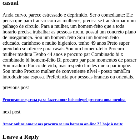
casual
Anda curvo, parece estressado e deprimido. Ser o comediante: Ele
pensa que para transar com as mulheres, precisa se transformar num
palhaço de círculo. Para a mulher, um homem-feito que a toda
horário precisa trabalhar as pessoas rirem, possui um concreto plano
de insegurança. Sou um homem-feito Sou um homem-feito
educado, carinhoso e muito higienico, tenho 49 anos Preto super
prendado se oferece para casais Sou um homem-feito Procuro
mulher madura Tenho 44 anos e procuro par Combinado bi x
combinado bi homem-feito Bi procuro par para momentos de prazer
Sou maduro Pouco de vida, mas respeito limites que o par impõe.
Sou muito Procuro mulher de conveniente nÍvel - posso tambÉm
introduzir sua esposa. Preferência por pessoas brancas ou orientais.
previous post
Procuramos garota para fazer amor luis miguel procura uma menina
next post
Amor online amorosas procura se um homem on-line 22 hoje à noite
Leave a Reply