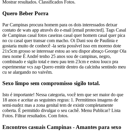
Mostrar resultados. Classificados Fotos.
Quero Beber Porra
Par Campinas procura homem para os dois interessados deixar
contato de wats app através do e-mail [email protected]. Tags Casal
de Campinas casal fotos caseiras casal quer homem casal quer pica
no cu casal quer transar com macho. Oi Dani sou de Paulínia e
gostaria muito de conhecê -la seria possível isso em moreno dote
21x5cm grosso se interessar estou ao seu dispor abraço George Ola
meu nome É André tenho 25 anos sou de campinas, negro,
combinado e sigilo total e meu pau tem 23cm e estou louco pra
esperimentar vcs zap Quero emitir dentro da calcinha sentindo meu
cu se alargando no vaivém.
Sexo limpo sem compromisso sigilo total.
Isto é importante! Nessa categoria, você tem que ser maior do que
18 anos e aceitar as seguintes regras: 1. Permitimos imagens de
semi-nudez mas a zona genital tem de existir completamente
coberta. É permitido divulgar o seu cachê. Menu Publicar? Lista
Fotos. Filtrar resultados. Com fotos.
Encontros casuais Campinas - Amantes para sexo