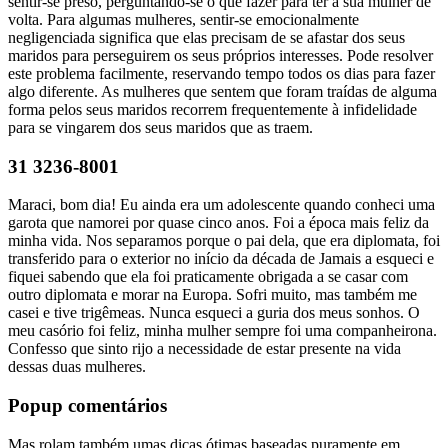
sentir-se preso, perguntando-se o que fazer para ter a sua mulher de
volta. Para algumas mulheres, sentir-se emocionalmente
negligenciada significa que elas precisam de se afastar dos seus
maridos para perseguirem os seus próprios interesses. Pode resolver
este problema facilmente, reservando tempo todos os dias para fazer
algo diferente. As mulheres que sentem que foram traídas de alguma
forma pelos seus maridos recorrem frequentemente à infidelidade
para se vingarem dos seus maridos que as traem.
31 3236-8001
Maraci, bom dia! Eu ainda era um adolescente quando conheci uma
garota que namorei por quase cinco anos. Foi a época mais feliz da
minha vida. Nos separamos porque o pai dela, que era diplomata, foi
transferido para o exterior no início da década de Jamais a esqueci e
fiquei sabendo que ela foi praticamente obrigada a se casar com
outro diplomata e morar na Europa. Sofri muito, mas também me
casei e tive trigêmeas. Nunca esqueci a guria dos meus sonhos. O
meu casório foi feliz, minha mulher sempre foi uma companheirona.
Confesso que sinto rijo a necessidade de estar presente na vida
dessas duas mulheres.
Popup comentários
Mas rolam também umas dicas ótimas baseadas puramente em