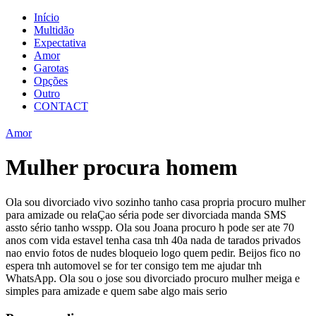
Início
Multidão
Expectativa
Amor
Garotas
Opções
Outro
CONTACT
Amor
Mulher procura homem
Ola sou divorciado vivo sozinho tanho casa propria procuro mulher
para amizade ou relaÇao séria pode ser divorciada manda SMS
assto sério tanho wsspp. Ola sou Joana procuro h pode ser ate 70
anos com vida estavel tenha casa tnh 40a nada de tarados privados
nao envio fotos de nudes bloqueio logo quem pedir. Beijos fico no
espera tnh automovel se for ter consigo tem me ajudar tnh
WhatsApp. Ola sou o jose sou divorciado procuro mulher meiga e
simples para amizade e quem sabe algo mais serio