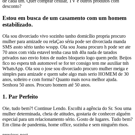
de cada um. Quer comprar celular, TV e outros produtos com
desconto?
Estou em busca de um casamento com um homem
estabilizado.
Ola sou divorciado vivo sozinho tanho domicílio propria procuro
mulher para amizade ou relaÇao séria pode ser divorciada manda
SMS assto sério tanho wsspp. Ola sou Joana procuro h pode ser ate
70 anos com vida estavel tenha casa tnh 40a nada de tarados
privados nao envio fotos de nudes bloqueio logo quem pedir. Beijos
fico no espera tnh automovel se for ter consigo tem me auxiliar tnh
WhatsApp. Ola sou o jose sou divorciado procuro mulher meiga e
simples para amizade e quem sabe algo mais serio HOMEM de 30
anos, solteiro e com forma? Quanto mais nova melhor ajuda.
Senhora 50 anos. Procuro homem até 50 anos.
1. Par Perfeito
Oie, tudo bem?! Continue Lendo. Escolhi a agência do Sr. Sou uma
mulher determinada, cheia de atitudes, gostaria de conhecer alguém
especial para um relacionamento sério. Gosto de lugares. Tudo bem?
Em clima de pandemia, home office, sozinha e sem ninguém risos.
previous post