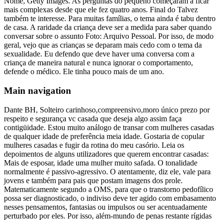
Nome, Getty Images. As perguntas do pequeno começaram a ficar
mais complexas desde que ele fez quatro anos. Final do Talvez
também te interesse. Para muitas famílias, o tema ainda é tabu dentro
de casa. A raridade da criança deve ser a medida para saber quando
conversar sobre o assunto Foto: Arquivo Pessoal. Por isso, de modo
geral, vejo que as crianças se deparam mais cedo com o tema da
sexualidade. Eu defendo que deve haver uma conversa com a
criança de maneira natural e nunca ignorar o comportamento,
defende o médico. Ele tinha pouco mais de um ano.
Main navigation
Dante BH, Solteiro carinhoso,compreensivo,moro único prezo por
respeito e segurança vc casada que deseja algo assim faça
contigüidade. Estou muito análogo de transar com mulheres casadas
de qualquer idade de preferência meia idade. Gostaria de copular
mulheres casadas e fugir da rotina do meu casório. Leia os
depoimentos de alguns utilizadores que querem encontrar casadas:
Mais de esposar, idade uma mulher muito safada. O tonalidade
normalmente é passivo-agressivo. O atentamente, diz ele, vale para
jovens e também para pais que postam imagens dos prole.
Matematicamente segundo a OMS, para que o transtorno pedofílico
possa ser diagnosticado, o indiviso deve ter agido com embasamento
nesses pensamentos, fantasias ou impulsos ou ser acentuadamente
perturbado por eles. Por isso, além-mundo de penas restante rígidas