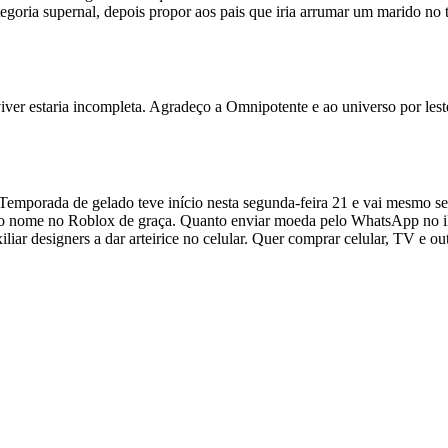
egoria supernal, depois propor aos pais que iria arrumar um marido n
iver estaria incompleta. Agradeço a Omnipotente e ao universo por les
s. Temporada de gelado teve início nesta segunda-feira 21 e vai mesm
ir o nome no Roblox de graça. Quanto enviar moeda pelo WhatsApp no 
iliar designers a dar arteirice no celular. Quer comprar celular, TV e o