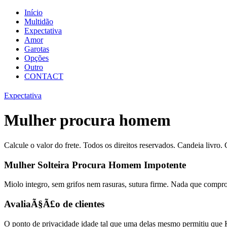
Início
Multidão
Expectativa
Amor
Garotas
Opções
Outro
CONTACT
Expectativa
Mulher procura homem
Calcule o valor do frete. Todos os direitos reservados. Candeia livro.
Mulher Solteira Procura Homem Impotente
Miolo integro, sem grifos nem rasuras, sutura firme. Nada que comprom
AvaliaÃ§Ã£o de clientes
O ponto de privacidade idade tal que uma delas mesmo permitiu que 