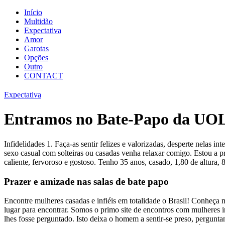
Início
Multidão
Expectativa
Amor
Garotas
Opções
Outro
CONTACT
Expectativa
Entramos no Bate-Papo da UOL e
Infidelidades 1. Faça-as sentir felizes e valorizadas, desperte nelas 
sexo casual com solteiras ou casadas venha relaxar comigo. Estou a 
caliente, fervoroso e gostoso. Tenho 35 anos, casado, 1,80 de altura, 
Prazer e amizade nas salas de bate papo
Encontre mulheres casadas e infiéis em totalidade o Brasil! Conheça 
lugar para encontrar. Somos o primo site de encontros com mulheres in
lhes fosse perguntado. Isto deixa o homem a sentir-se preso, pergunta