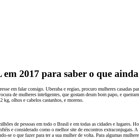
m 2017 para saber o que ainda 
interesse em falar consigo. Uberaba e regiao, procuro mulheres casadas pa
procura de mulheres inteligentes, que gostam deum bom papo, e queira
82 kg, olhos e cabelos castanhos, e moreno.
milhões de pessoas em todo o Brasil e em todas as cidades e lugares. 
fiéis e considerado como o melhor site de encontros extraconjugais. A 
ndo-se o que fazer para ter a sua mulher de volta. Para algumas mulhere