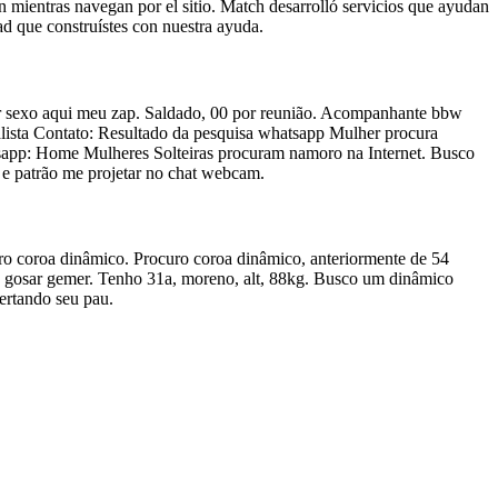
 mientras navegan por el sitio. Match desarrolló servicios que ayudan
dad que construístes con nuestra ayuda.
 sexo aqui meu zap. Saldado, 00 por reunião. Acompanhante bbw
ista Contato: Resultado da pesquisa whatsapp Mulher procura
tsapp: Home Mulheres Solteiras procuram namoro na Internet. Busco
 e patrão me projetar no chat webcam.
ro coroa dinâmico. Procuro coroa dinâmico, anteriormente de 54
o gosar gemer. Tenho 31a, moreno, alt, 88kg. Busco um dinâmico
ertando seu pau.