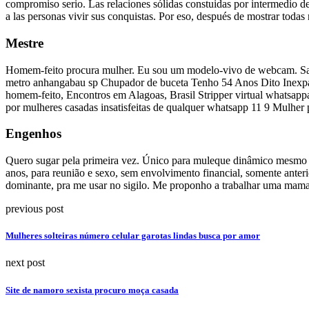
compromiso serio. Las relaciones sólidas constuidas por intermedio d
a las personas vivir sus conquistas. Por eso, después de mostrar todas 
Mestre
Homem-feito procura mulher. Eu sou um modelo-vivo de webcam. Sal
metro anhangabau sp Chupador de buceta Tenho 54 Anos Dito Inexpan
homem-feito, Encontros em Alagoas, Brasil Stripper virtual whatsap
por mulheres casadas insatisfeitas de qualquer whatsapp 11 9 Mulher
Engenhos
Quero sugar pela primeira vez. Único para muleque dinâmico mesmo 2
anos, para reunião e sexo, sem envolvimento financial, somente ant
dominante, pra me usar no sigilo. Me proponho a trabalhar uma mamad
previous post
Mulheres solteiras número celular garotas lindas busca por amor
next post
Site de namoro sexista procuro moça casada