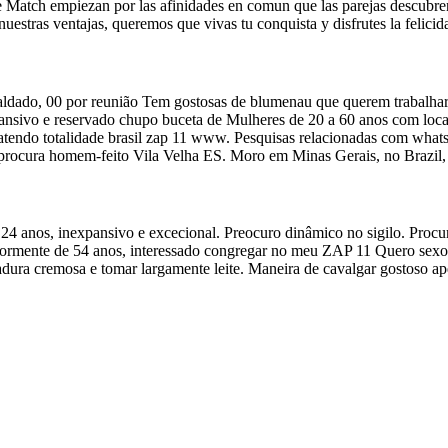
e Match empiezan por las afinidades en comun que las parejas descubren
nuestras ventajas, queremos que vivas tu conquista y disfrutes la felici
dado, 00 por reunião Tem gostosas de blumenau que querem trabalhar
sivo e reservado chupo buceta de Mulheres de 20 a 60 anos com local
patendo totalidade brasil zap 11 www. Pesquisas relacionadas com wha
 procura homem-feito Vila Velha ES. Moro em Minas Gerais, no Brazil,
4 anos, inexpansivo e excecional. Preocuro dinâmico no sigilo. Procu
eriormente de 54 anos, interessado congregar no meu ZAP 11 Quero sex
ura cremosa e tomar largamente leite. Maneira de cavalgar gostoso ap