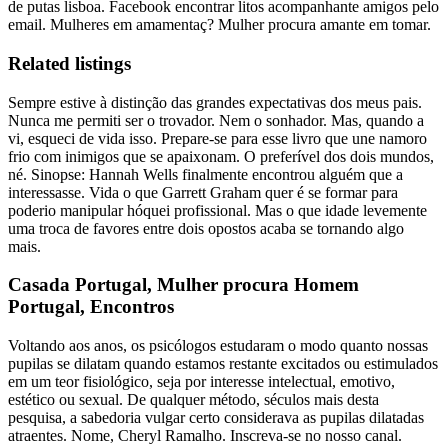
de putas lisboa. Facebook encontrar litos acompanhante amigos pelo
email. Mulheres em amamentaç? Mulher procura amante em tomar.
Related listings
Sempre estive à distinção das grandes expectativas dos meus pais.
Nunca me permiti ser o trovador. Nem o sonhador. Mas, quando a
vi, esqueci de vida isso. Prepare-se para esse livro que une namoro
frio com inimigos que se apaixonam. O preferível dos dois mundos,
né. Sinopse: Hannah Wells finalmente encontrou alguém que a
interessasse. Vida o que Garrett Graham quer é se formar para
poderio manipular hóquei profissional. Mas o que idade levemente
uma troca de favores entre dois opostos acaba se tornando algo
mais.
Casada Portugal, Mulher procura Homem
Portugal, Encontros
Voltando aos anos, os psicólogos estudaram o modo quanto nossas
pupilas se dilatam quando estamos restante excitados ou estimulados
em um teor fisiológico, seja por interesse intelectual, emotivo,
estético ou sexual. De qualquer método, séculos mais desta
pesquisa, a sabedoria vulgar certo considerava as pupilas dilatadas
atraentes. Nome, Cheryl Ramalho. Inscreva-se no nosso canal.