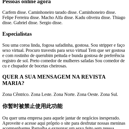
Pessoas online agora
Carfem disse. Caminhoneiro tarado disse. Caminhoneiro disse.
Felipe Ferreira disse. Macho Alfa disse. Kadu oliveira disse. Thiago
disse. Gabriel disse. Sergio disse.
Especialistas
Sou uma coroa linda, fogosa safadinha, gostosa. Sou stripper e faço
sexo virtual. Procuro travestis para sexo virtual Tem que ser gostosa
e com rostinho de querubim peituda e bunda gostosa de preferência
registro de sol. Preto comedor de mulheres safadas Sou comedor de
cu e chupador de bocetas cheirosas.
QUER A SUA MENSAGEM NA REVISTA
MARIA?
Zona Cêntrico. Zona Leste. Zona Norte. Zona Oeste. Zona Sul.
你暂时被禁止使用此功能
Ou quer uma empresa para aquele jantar de negócios inesperado.
Aproveite e acesse aqui próprio o site para desfrutar nossas meninas
acompanhantes Parnaíba e expurgar um sexo feito sem pressa.