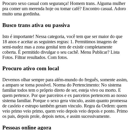
Procuro sexo casual com segurança! Homem trans. Alguma mulher
pra comer um merenda hoje ou tomar café? Encontro casual. Adoro
muito uma gordinha.
Busco trans ativa ou passiva
Isto é importante! Nessa categoria, você tem que ser maior do que
18 anos e aceitar as seguintes regras: 1. Permitimos imagens de
semi-nudez mas a zona genital tem de existir completamente
coberta. É permitido divulgar o seu cachê. Menu Publicar? Lista
Fotos. Filtrar resultados. Com fotos.
Procuro ativo com local
Devemos olhar sempre para além-mundo do freguês, somente assim,
a amparo se torna possível. Norma do Pertencimento: No sistema
familiar todos tem o próprio direto de ser, esteja vivo ou morto. E
quem pertence. Por que parceiros e ex parceiros pertencem ao nosso
sistema familiar. Porque o sexo gera vinculo, assim quanto promessa
de casório e estrupo também geram vinculo. Regra da Ordem: quem
veio primo veio primo, quem veio depois veio depois e ponto. Primo
os pais, depois prole, depois netos, e assim sucessivamente.
Pessoas online agora