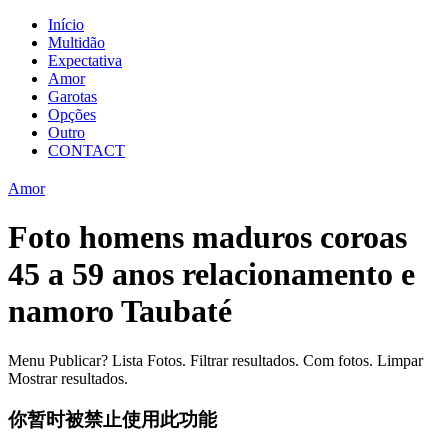
Início
Multidão
Expectativa
Amor
Garotas
Opções
Outro
CONTACT
Amor
Foto homens maduros coroas
45 a 59 anos relacionamento e
namoro Taubaté
Menu Publicar? Lista Fotos. Filtrar resultados. Com fotos. Limpar
Mostrar resultados.
你暂时被禁止使用此功能