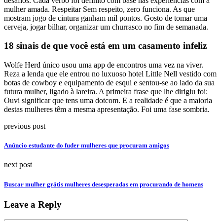
desafios. Cada verbo foi definito com base nas experiências com a
mulher amada. Respeitar Sem respeito, zero funciona. As que
mostram jogo de cintura ganham mil pontos. Gosto de tomar uma
cerveja, jogar bilhar, organizar um churrasco no fim de semanada.
18 sinais de que você está em um casamento infeliz
Wolfe Herd único usou uma app de encontros uma vez na viver.
Reza a lenda que ele entrou no luxuoso hotel Little Nell vestido com
botas de cowboy e equipamento de esqui e sentou-se ao lado da sua
futura mulher, ligado à lareira. A primeira frase que lhe dirigiu foi:
Ouvi significar que tens uma dotcom. E a realidade é que a maioria
destas mulheres têm a mesma apresentação. Foi uma fase sombria.
previous post
Anúncio estudante do fuder mulheres que procuram amigos
next post
Buscar mulher grátis mulheres desesperadas em procurando de homens
Leave a Reply