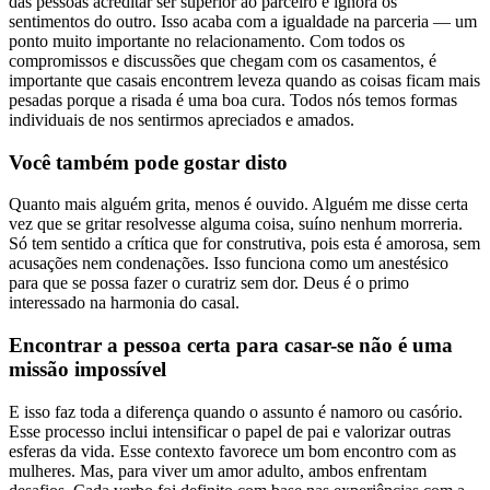
das pessoas acreditar ser superior ao parceiro e ignora os
sentimentos do outro. Isso acaba com a igualdade na parceria — um
ponto muito importante no relacionamento. Com todos os
compromissos e discussões que chegam com os casamentos, é
importante que casais encontrem leveza quando as coisas ficam mais
pesadas porque a risada é uma boa cura. Todos nós temos formas
individuais de nos sentirmos apreciados e amados.
Você também pode gostar disto
Quanto mais alguém grita, menos é ouvido. Alguém me disse certa
vez que se gritar resolvesse alguma coisa, suíno nenhum morreria.
Só tem sentido a crítica que for construtiva, pois esta é amorosa, sem
acusações nem condenações. Isso funciona como um anestésico
para que se possa fazer o curatriz sem dor. Deus é o primo
interessado na harmonia do casal.
Encontrar a pessoa certa para casar-se não é uma
missão impossível
E isso faz toda a diferença quando o assunto é namoro ou casório.
Esse processo inclui intensificar o papel de pai e valorizar outras
esferas da vida. Esse contexto favorece um bom encontro com as
mulheres. Mas, para viver um amor adulto, ambos enfrentam