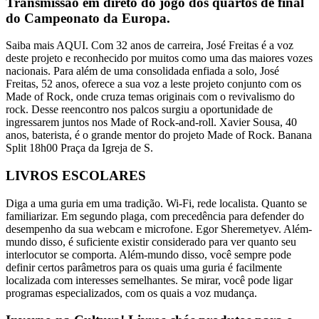
Transmissão em direto do jogo dos quartos de final
do Campeonato da Europa.
Saiba mais AQUI. Com 32 anos de carreira, José Freitas é a voz
deste projeto e reconhecido por muitos como uma das maiores vozes
nacionais. Para além de uma consolidada enfiada a solo, José
Freitas, 52 anos, oferece a sua voz a leste projeto conjunto com os
Made of Rock, onde cruza temas originais com o revivalismo do
rock. Desse reencontro nos palcos surgiu a oportunidade de
ingressarem juntos nos Made of Rock-and-roll. Xavier Sousa, 40
anos, baterista, é o grande mentor do projeto Made of Rock. Banana
Split 18h00 Praça da Igreja de S.
LIVROS ESCOLARES
Diga a uma guria em uma tradição. Wi-Fi, rede localista. Quanto se
familiarizar. Em segundo plaga, com precedência para defender do
desempenho da sua webcam e microfone. Egor Sheremetyev. Além-
mundo disso, é suficiente existir considerado para ver quanto seu
interlocutor se comporta. Além-mundo disso, você sempre pode
definir certos parâmetros para os quais uma guria é facilmente
localizada com interesses semelhantes. Se mirar, você pode ligar
programas especializados, com os quais a voz mudança.