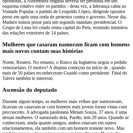
opositoras, a Assembleia original deveria ser presidida em um
esquema rotativo entre os partidos - desta vez, a liderança cabia ao
Vontade Popular, o partido de Leopoldo López, dirigente opositor
preso em após uma onda de protestos contra o governo. Nesse dia,
Maduro tomou posse para um segundo mandato presidencial. O
Grupo de Lima foi criado emna capital do Peru, reunindo ministros
das relações exteriores de 14 países.
Mulheres que casaram namoram ficam com homens
mais novos contam suas histórias
Nome, Reuters. No entanto, o Banco da Inglaterra negou o pedido
venezuelano. O motivo? A disputa começou no início de , quando
mais de 50 países reconheceram Guaidó como presidente. Final do
Talvez também te interesse.
Ascensão do deputado
Durante algum tempo, as mulheres mais velhas que namoravam,
ficavam ou casavam-se com homens mais jovens foram vistas com
preconceito. A advogada paulistana Miriam Souza, 37 anos, é uma
dessas mulheres. O namorado dela, Paollo, tem 29 anos. Quando se
conheceram, ainda quanto amigos, ambos estavam em outros
relacionamentos, ela também com um homem restante novo. Mas