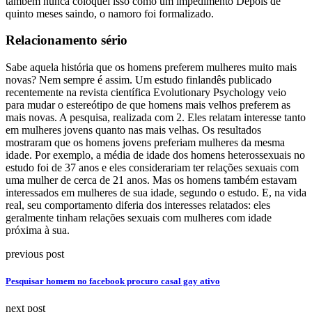
também nunca coloquei isso como um impedimento Depois de
quinto meses saindo, o namoro foi formalizado.
Relacionamento sério
Sabe aquela história que os homens preferem mulheres muito mais
novas? Nem sempre é assim. Um estudo finlandês publicado
recentemente na revista científica Evolutionary Psychology veio
para mudar o estereótipo de que homens mais velhos preferem as
mais novas. A pesquisa, realizada com 2. Eles relatam interesse tanto
em mulheres jovens quanto nas mais velhas. Os resultados
mostraram que os homens jovens preferiam mulheres da mesma
idade. Por exemplo, a média de idade dos homens heterossexuais no
estudo foi de 37 anos e eles considerariam ter relações sexuais com
uma mulher de cerca de 21 anos. Mas os homens também estavam
interessados em mulheres de sua idade, segundo o estudo. E, na vida
real, seu comportamento diferia dos interesses relatados: eles
geralmente tinham relações sexuais com mulheres com idade
próxima à sua.
previous post
Pesquisar homem no facebook procuro casal gay ativo
next post