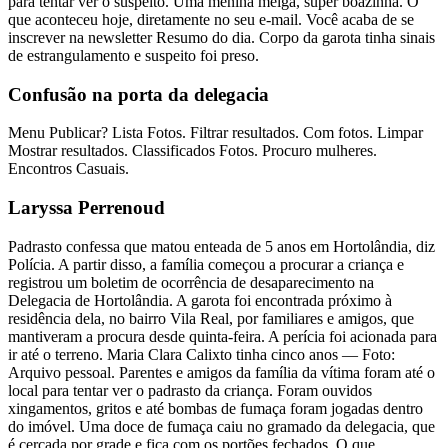
para tentar ver o suspeito. Uma menina meiga, super boazinha. O
que aconteceu hoje, diretamente no seu e-mail. Você acaba de se
inscrever na newsletter Resumo do dia. Corpo da garota tinha sinais
de estrangulamento e suspeito foi preso.
Confusão na porta da delegacia
Menu Publicar? Lista Fotos. Filtrar resultados. Com fotos. Limpar
Mostrar resultados. Classificados Fotos. Procuro mulheres.
Encontros Casuais.
Laryssa Perrenoud
Padrasto confessa que matou enteada de 5 anos em Hortolândia, diz
Polícia. A partir disso, a família começou a procurar a criança e
registrou um boletim de ocorrência de desaparecimento na
Delegacia de Hortolândia. A garota foi encontrada próximo à
residência dela, no bairro Vila Real, por familiares e amigos, que
mantiveram a procura desde quinta-feira. A perícia foi acionada para
ir até o terreno. Maria Clara Calixto tinha cinco anos — Foto:
Arquivo pessoal. Parentes e amigos da família da vítima foram até o
local para tentar ver o padrasto da criança. Foram ouvidos
xingamentos, gritos e até bombas de fumaça foram jogadas dentro
do imóvel. Uma doce de fumaça caiu no gramado da delegacia, que
é cercada por grade e fica com os portões fechados. O que