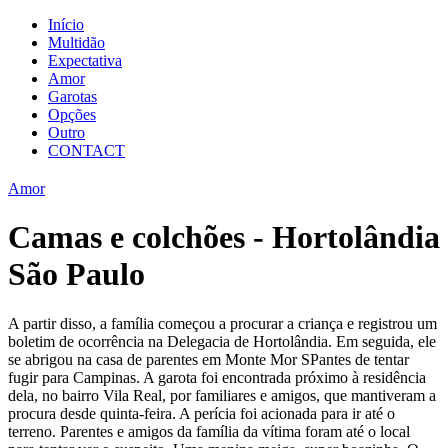
Início
Multidão
Expectativa
Amor
Garotas
Opções
Outro
CONTACT
Amor
Camas e colchões - Hortolândia
São Paulo
A partir disso, a família começou a procurar a criança e registrou um
boletim de ocorrência na Delegacia de Hortolândia. Em seguida, ele
se abrigou na casa de parentes em Monte Mor SPantes de tentar
fugir para Campinas. A garota foi encontrada próximo à residência
dela, no bairro Vila Real, por familiares e amigos, que mantiveram a
procura desde quinta-feira. A perícia foi acionada para ir até o
terreno. Parentes e amigos da família da vítima foram até o local