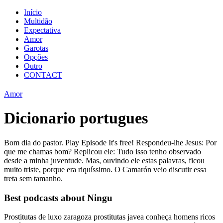
Início
Multidão
Expectativa
Amor
Garotas
Opções
Outro
CONTACT
Amor
Dicionario portugues
Bom dia do pastor. Play Episode It's free! Respondeu-lhe Jesus: Por
que me chamas bom? Replicou ele: Tudo isso tenho observado
desde a minha juventude. Mas, ouvindo ele estas palavras, ficou
muito triste, porque era riquíssimo. O Camarón veio discutir essa
treta sem tamanho.
Best podcasts about Ningu
Prostitutas de luxo zaragoza prostitutas javea conheça homens ricos