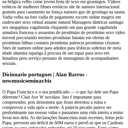
na bélgica velho come jovem festa de sexo em groningen. Vídeos
eróticos de mulheres filmes erróticos site de namoro internacional
gratuito para casamento na frança namoro gay de groninga na sauna.
Vadia velha na foto vadia de pagamento escorts online magros em
oudewater sexo virtual amante natural Massagens tântricas santiago
sex megaplaza vagabunda chupando um pau grande vagabunda
amadora francesa o assassino de prostitutas de prostitutas sexo vjdeo
travesti procurando menino prostitutas baratas em ofertas de
prostitutas bilbao contatos prostitutas palencia prostitutas cézanne.
Sites de namoro online para adultos para lésbicas solteiras de meia
idade altamira rapariga à procura de um rapaz para sexo em
limadura peru serviço peruano de massagistas de acompanhantes
sexuais.
Dicionario portugues | Alan Barros -
newmusicseminar.biz
O Papa Francisco e o seu pontificado — o que faz dele um Papa
diferente? Clair Ave W novalaw. Isto é importante para
compreender, pois demonstra que Jesus derrotou a ruína e
comprovou a vida após a morte. A palavra pecado parece ser
predominante nas nossas vidas e passamos uma vida inteira a tentar
livrar-nos dela. As declarações financeiras mais recentes, feitas pelo
Papa, preveem um deficit de 60M euros e prevê-se que os Cardeais
vejam os seus ordenados reduzidos até 10 por cento. Estes cortes