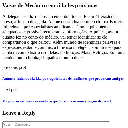
Vagas de Mecânico em cidades próximas
A delegada se diz disposta a encontrar todas. Ficou 41 existência
preso, afirma a delegada. A time do oficina coordenado por Barreto
foi treinada por especialistas americanos. Com equipamentos
adequados, é possível recuperar as informações. A polícia, assim
quanto fez no conto do médico, vai tentar identificar se ele
compartilhou o que baixou. Além-mundo de identificar palavras e
expressões restante comuns, a time usa inteligência artificioso para
também contextuar o uso delas. Pedrouços, Maia, Refúgio. Sou uma
menina muito bonita, simpatica e muito doce.
previous post
Anúncio fudendo skokka português fotos de mulheres que procuram amigos
next post
Moça procura homem maduro que buscar em uma relação de casal
Leave a Reply