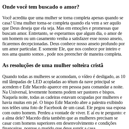
Onde você tem buscado o amor?
Você acredita que uma mulher se torna completa apenas quando se
casa? Uma mulher torna-se completa quando ela vem a ser aquilo
que Deus deseja que ela seja. Mas em emoções e promessas que
buscam amor. Entretanto, se esperarmos que algum dia, o amor de
um homem ou um casamento venha a satisfazer esse nosso anseio,
ficaremos decepcionadas. Deus conhece nosso anseio profundo por
um amor particular. E somente Ele, que nos conhece por inteiro e
nos ama quanto somos , pode nos preencher de maneira completa.
As resoluções de uma mulher solteira cristã
Quando todas as mulheres se acomodam, o vídeo é desligado, as 10
mil lâmpadas de LED acopladas ao tétum da nave principal se
acendem e Edir Macedo aparece em pessoa para comandar a noite.
Na Universal, levemente homens podem ser pastores e bispos.
Naquela noite, todas as cadeiras estavam ocupadas por mulheres e
havia muitas em pé. O bispo Edir Macedo abre a palestra exibindo
nos telões uma foto de Facebook de um casal. Ele pegou sua esposa
com outro homem. Perdeu a vontade de viver. E aí eu te pergunto: e
a alma dele? Macedo diria também que as mulheres precisam se
casar com homens superiores em desenvolvimento e condições
financeiras, porque o marido que deve suprir a casa.