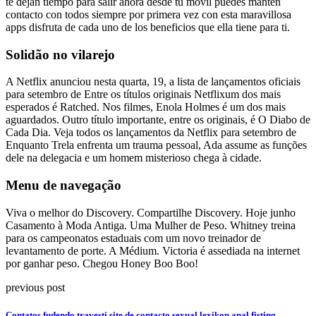
te dejan tiempo para salir ahora desde tu móvil puedes mantén
contacto con todos siempre por primera vez con esta maravillosa
apps disfruta de cada uno de los beneficios que ella tiene para ti.
Solidão no vilarejo
A Netflix anunciou nesta quarta, 19, a lista de lançamentos oficiais
para setembro de Entre os títulos originais Netflixum dos mais
esperados é Ratched. Nos filmes, Enola Holmes é um dos mais
aguardados. Outro título importante, entre os originais, é O Diabo de
Cada Dia. Veja todos os lançamentos da Netflix para setembro de
Enquanto Trela enfrenta um trauma pessoal, Ada assume as funções
dele na delegacia e um homem misterioso chega à cidade.
Menu de navegação
Viva o melhor do Discovery. Compartilhe Discovery. Hoje junho
Casamento à Moda Antiga. Uma Mulher de Peso. Whitney treina
para os campeonatos estaduais com um novo treinador de
levantamento de porte. A Médium. Victoria é assediada na internet
por ganhar peso. Chegou Honey Boo Boo!
previous post
Contatos fudendo travesti site de contacto sexual lexikon anal fisting