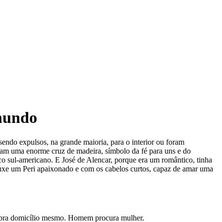
 mundo
sendo expulsos, na grande maioria, para o interior ou foram
ram uma enorme cruz de madeira, símbolo da fé para uns e do
ico sul-americano. E José de Alencar, porque era um romântico, tinha
trouxe um Peri apaixonado e com os cabelos curtos, capaz de amar uma
io pra domicílio mesmo. Homem procura mulher.