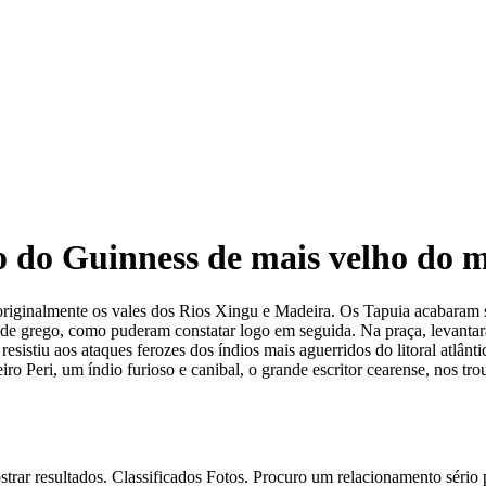
o do Guinness de mais velho do
o originalmente os vales dos Rios Xingu e Madeira. Os Tapuia acabaram 
e de grego, como puderam constatar logo em seguida. Na praça, levanta
sistiu aos ataques ferozes dos índios mais aguerridos do litoral atlânt
eiro Peri, um índio furioso e canibal, o grande escritor cearense, nos 
ostrar resultados. Classificados Fotos. Procuro um relacionamento sér