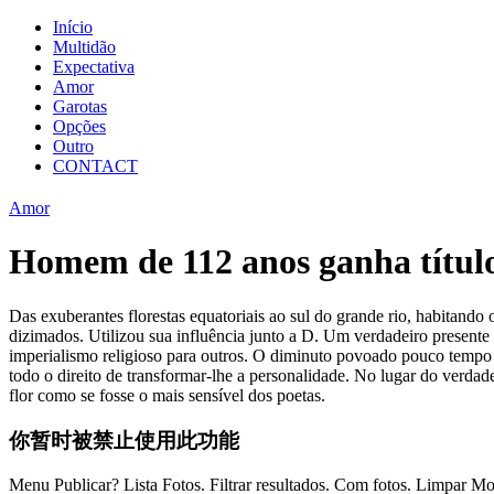
Início
Multidão
Expectativa
Amor
Garotas
Opções
Outro
CONTACT
Amor
Homem de 112 anos ganha títul
Das exuberantes florestas equatoriais ao sul do grande rio, habitand
dizimados. Utilizou sua influência junto a D. Um verdadeiro present
imperialismo religioso para outros. O diminuto povoado pouco tempo re
todo o direito de transformar-lhe a personalidade. No lugar do verdad
flor como se fosse o mais sensível dos poetas.
你暂时被禁止使用此功能
Menu Publicar? Lista Fotos. Filtrar resultados. Com fotos. Limpar M