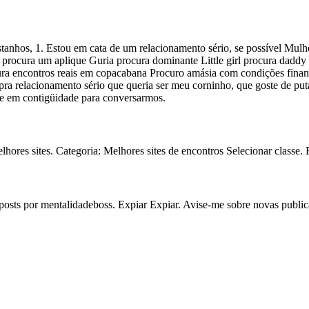
tanhos, 1. Estou em cata de um relacionamento sério, se possível Mu
procura um aplique Guria procura dominante Little girl procura dadd
a encontros reais em copacabana Procuro amásia com condições financ
 relacionamento sério que queria ser meu corninho, que goste de putari
tre em contigüidade para conversarmos.
res sites. Categoria: Melhores sites de encontros Selecionar classe. 
 posts por mentalidadeboss. Expiar Expiar. Avise-me sobre novas public