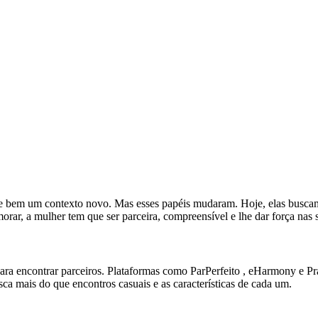
lete bem um contexto novo. Mas esses papéis mudaram. Hoje, elas bus
morar, a mulher tem que ser parceira, compreensível e lhe dar força nas
a encontrar parceiros. Plataformas como ParPerfeito , eHarmony e Pra C
sca mais do que encontros casuais e as características de cada um.