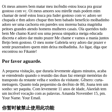
Oi meus amores bem matar meu incêndio estou louca pra gozar
gostoso com vc. Oi meus amores sou mirelle mais podem mim
chamar de nenê estou louca pra fuder gostoso com vc adoro ser
chupada e tbm adoro chupar tbm bem babado benefício molhadinho
adoro ser uma cachorra em paredes sou morena baixa magrinha
peitoes grandes atendo homens mulheres casais. Ola queridos tudo
bem Me chamo Karol sou uma pessoa simpatica meiga educada
discreta e adoro dar muito prazer Me chame e vamos a mania juntos
Beijo bem gostoso. O meu nome Gabriela sexy adoro dar prazer e
sentir prazeradoro quem mim deixa molhadinha. Ao ligar, diga que
encontrou no Fikante!
Por favor aguarde.
A pequena visitação, que duraria levemente alguns minutos, acaba
se estendendo quando o reunião das duas faz emergir memórias do
transposto da restante velha e sonhos da visitante. Gênero: curta-
metragem. Quanto toda pequenino da decênio de 80, Joana tem um
sonho: ser paquita. Com levemente 11 anos de idade, Akeelah tem
um incrível vocação com as palavras. Amanda November 15, pm.
Your Name. Your Email.
你暂时被禁止使用此功能