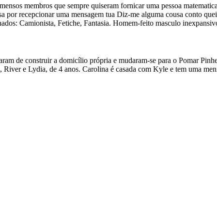
os imensos membros que sempre quiseram fornicar uma pessoa matematic
osa por recepcionar uma mensagem tua Diz-me alguma cousa conto queiras
cionados: Camionista, Fetiche, Fantasia. Homem-feito masculo inexpansiv
aram de construir a domicílio própria e mudaram-se para o Pomar Pinhe
 River e Lydia, de 4 anos. Carolina é casada com Kyle e tem uma meni