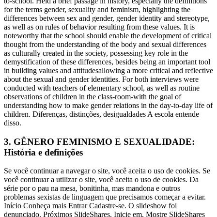
to-school. Held a brief passage in history, especially the definitions
for the terms gender, sexuality and feminism, highlighting the
differences between sex and gender, gender identity and stereotype,
as well as on rules of behavior resulting from these values. It is
noteworthy that the school should enable the development of critical
thought from the understanding of the body and sexual differences
as culturally created in the society, possessing key role in the
demystification of these differences, besides being an important tool
in building values and attitudesallowing a more critical and reflective
about the sexual and gender identities. For both interviews were
conducted with teachers of elementary school, as well as routine
observations of children in the class-room-with the goal of
understanding how to make gender relations in the day-to-day life of
children. Diferenças, distinções, desigualdades A escola entende
disso.
3. GÊNERO FEMINISMO E SEXUALIDADE:
História e definições
Se você continuar a navegar o site, você aceita o uso de cookies. Se
você continuar a utilizar o site, você aceita o uso de cookies. Da
série por o pau na mesa, bonitinha, mas mandona e outros
problemas sexistas de linguagem que precisamos começar a evitar.
Início Conheça mais Entrar Cadastre-se. O slideshow foi
denunciado. Próximos SlideShares. Inicie em. Mostre SlideShares