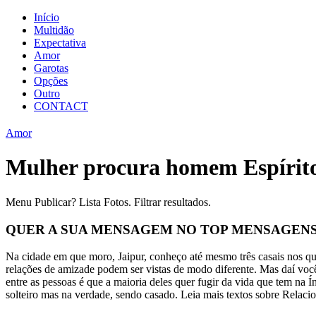
Início
Multidão
Expectativa
Amor
Garotas
Opções
Outro
CONTACT
Amor
Mulher procura homem Espírit
Menu Publicar? Lista Fotos. Filtrar resultados.
QUER A SUA MENSAGEM NO TOP MENSAGEN
Na cidade em que moro, Jaipur, conheço até mesmo três casais nos qua
relações de amizade podem ser vistas de modo diferente. Mas daí voc
entre as pessoas é que a maioria deles quer fugir da vida que tem na Í
solteiro mas na verdade, sendo casado. Leia mais textos sobre Relac