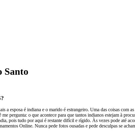
o Santo
S?
is a esposa é indiana e o marido é estrangeiro. Uma das coisas com as
ê me pergunta: o que acontece para que tantos indianos estejam à procu
ndia, pois tudo por aqui é restante difícil e rígido. Às vezes pode até a
ionamentos Online. Nunca pede fotos ousadas e pede desculpas se acham