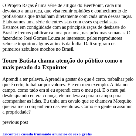
O Projeto Raças é uma série de artigos do BeefPoint, cada um
devotado a uma raça, que visa reunir opiniões e conhecimento de
profissionais que trabalham diretamente com cada uma dessas raças.
Elaboramos uma série de entrevistas com esses especialistas.
Estamos em contigüidade com as principais raças de desbaste do
Brasil e iremos publicar cá uma por uma, nas próximas semanas. O
fazendeiro José Gomes Louza se interessou pelos reprodutores
zebus e importou alguns animais da Índia. Dali surgiram os
primeiros zebuínos mochos no Brasil.
Touro Batista chama atenção do público como o
mais pesado da Expointer
Aprendi a ter palavra. Aprendi a gostar do que é certo, trabalhar pelo
que é certo, trabalhar por valores. Ele era meu exemplo. A lida no
campo, como tudo em si eu aprendi com o meu pai. E o meu pai,
desde quando eu era criança, ele me levava para o campo para
acompanhar as lidas. Eu tinha um cavalo que se chamava Mosquito,
que era meu companheiro das aventuras. Como é a gente ia assumir
a propriedade?
previous post
Encontrar casada transando anúncios de sexo grátis