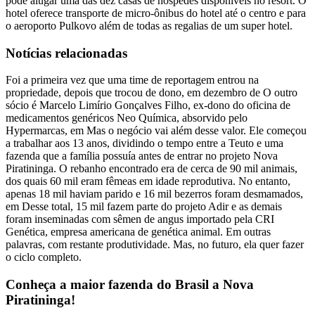
pode alugar uma das dez casas de hóspedes disponíveis no resort. O
hotel oferece transporte de micro-ônibus do hotel até o centro e para
o aeroporto Pulkovo além de todas as regalias de um super hotel.
Notícias relacionadas
Foi a primeira vez que uma time de reportagem entrou na
propriedade, depois que trocou de dono, em dezembro de O outro
sócio é Marcelo Limírio Gonçalves Filho, ex-dono do oficina de
medicamentos genéricos Neo Química, absorvido pelo
Hypermarcas, em Mas o negócio vai além desse valor. Ele começou
a trabalhar aos 13 anos, dividindo o tempo entre a Teuto e uma
fazenda que a família possuía antes de entrar no projeto Nova
Piratininga. O rebanho encontrado era de cerca de 90 mil animais,
dos quais 60 mil eram fêmeas em idade reprodutiva. No entanto,
apenas 18 mil haviam parido e 16 mil bezerros foram desmamados,
em Desse total, 15 mil fazem parte do projeto Adir e as demais
foram inseminadas com sêmen de angus importado pela CRI
Genética, empresa americana de genética animal. Em outras
palavras, com restante produtividade. Mas, no futuro, ela quer fazer
o ciclo completo.
Conheça a maior fazenda do Brasil a Nova
Piratininga!