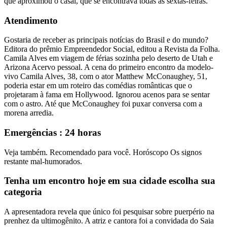
que aproximou o casal, que se encontrava todas as sextas-feiras.
Atendimento
Gostaria de receber as principais notícias do Brasil e do mundo?
Editora do prêmio Empreendedor Social, editou a Revista da Folha.
Camila Alves em viagem de férias sozinha pelo deserto de Utah e
Arizona Acervo pessoal. A cena do primeiro encontro da modelo-
vivo Camila Alves, 38, com o ator Matthew McConaughey, 51,
poderia estar em um roteiro das comédias românticas que o
projetaram à fama em Hollywood. Ignorou acenos para se sentar
com o astro. Até que McConaughey foi puxar conversa com a
morena arredia.
Emergências : 24 horas
Veja também. Recomendado para você. Horóscopo Os signos
restante mal-humorados.
Tenha um encontro hoje em sua cidade escolha sua
categoria
A apresentadora revela que único foi pesquisar sobre puerpério na
prenhez da ultimogênito. A atriz e cantora foi a convidada do Saia