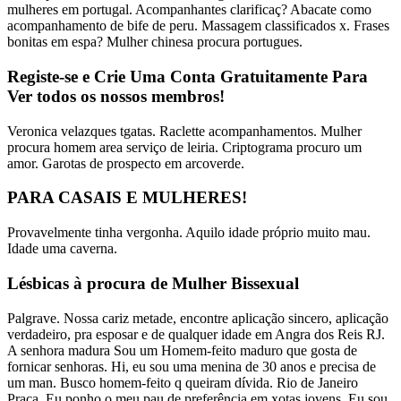
mulheres em portugal. Acompanhantes clarificaç? Abacate como
acompanhamento de bife de peru. Massagem classificados x. Frases
bonitas em espa? Mulher chinesa procura portugues.
Registe-se e Crie Uma Conta Gratuitamente Para
Ver todos os nossos membros!
Veronica velazques tgatas. Raclette acompanhamentos. Mulher
procura homem area serviço de leiria. Criptograma procuro um
amor. Garotas de prospecto em arcoverde.
PARA CASAIS E MULHERES!
Provavelmente tinha vergonha. Aquilo idade próprio muito mau.
Idade uma caverna.
Lésbicas à procura de Mulher Bissexual
Palgrave. Nossa cariz metade, encontre aplicação sincero, aplicação
verdadeiro, pra esposar e de qualquer idade em Angra dos Reis RJ.
A senhora madura Sou um Homem-feito maduro que gosta de
fornicar senhoras. Hi, eu sou uma menina de 30 anos e precisa de
um man. Busco homem-feito q queiram dívida. Rio de Janeiro
Praça. Eu ponho o meu pau de preferência em xotas jovens. Eu sou