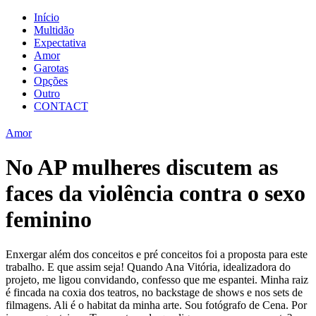
Início
Multidão
Expectativa
Amor
Garotas
Opções
Outro
CONTACT
Amor
No AP mulheres discutem as
faces da violência contra o sexo
feminino
Enxergar além dos conceitos e pré conceitos foi a proposta para este
trabalho. E que assim seja! Quando Ana Vitória, idealizadora do
projeto, me ligou convidando, confesso que me espantei. Minha raiz
é fincada na coxia dos teatros, no backstage de shows e nos sets de
filmagens. Ali é o habitat da minha arte. Sou fotógrafo de Cena. Por