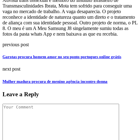
Ativista trans bissexual e membro do Instituto Brasileiro de
Transmasculinidades Ibrata, Mota tem sofrido para conseguir uma
vaga no mercado de trabalho. A vaga desaparecia. O projeto
reconhece a identidade de natureza quanto um direto e o tratamento
de aliança com sua identidade pessoal. Outro projeto de norma, o PL
8. O meu é um A Meu Samsung J8 singelamente sumiu todas as
fotos da pasta whats App e nem baixava as que eu recebia.
previous post
Garotas procura homem amor no seu ponto portugues online grátis
next post
Mulher madura procura de menino agência incontro donna
Leave a Reply