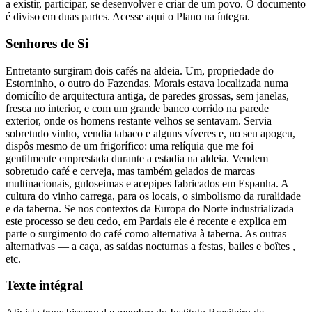
a existir, participar, se desenvolver e criar de um povo. O documento
é diviso em duas partes. Acesse aqui o Plano na íntegra.
Senhores de Si
Entretanto surgiram dois cafés na aldeia. Um, propriedade do
Estorninho, o outro do Fazendas. Morais estava localizada numa
domicílio de arquitectura antiga, de paredes grossas, sem janelas,
fresca no interior, e com um grande banco corrido na parede
exterior, onde os homens restante velhos se sentavam. Servia
sobretudo vinho, vendia tabaco e alguns víveres e, no seu apogeu,
dispôs mesmo de um frigorífico: uma relíquia que me foi
gentilmente emprestada durante a estadia na aldeia. Vendem
sobretudo café e cerveja, mas também gelados de marcas
multinacionais, guloseimas e acepipes fabricados em Espanha. A
cultura do vinho carrega, para os locais, o simbolismo da ruralidade
e da taberna. Se nos contextos da Europa do Norte industrializada
este processo se deu cedo, em Pardais ele é recente e explica em
parte o surgimento do café como alternativa à taberna. As outras
alternativas — a caça, as saídas nocturnas a festas, bailes e boîtes ,
etc.
Texte intégral