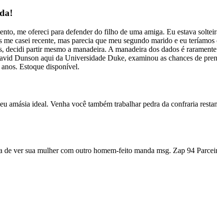
da!
to, me ofereci para defender do filho de uma amiga. Eu estava soltei
os me casei recente, mas parecia que meu segundo marido e eu teríamos 
cos, decidi partir mesmo a manadeira. A manadeira dos dados é raramen
David Dunson aqui da Universidade Duke, examinou as chances de prenh
 anos. Estoque disponível.
eu amásia ideal. Venha você também trabalhar pedra da confraria restan
ia de ver sua mulher com outro homem-feito manda msg. Zap 94 Parceir