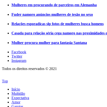
Mulheres em procurando de parceiros em Alemanha
Fuder namoro anúncios mulheres de tesão no sexo
Relações esporadicas slp fotos de mulheres busca homens
Casada para relação séria cega namoro nas proximidades o
Mulher procura mulher para fantasia Santana
Facebook
Twitter
Instagram
Todos os direitos reservados © 2021
Top
Início
Multidão
Expectativa
Amor
Garotas