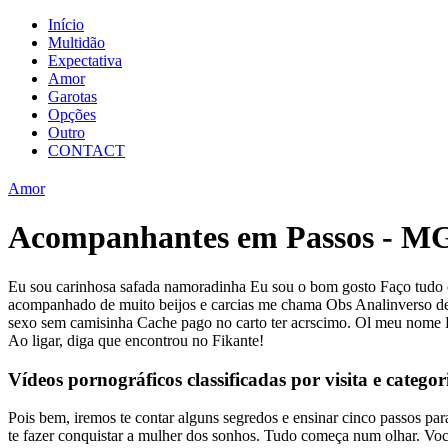
Início
Multidão
Expectativa
Amor
Garotas
Opções
Outro
CONTACT
Amor
Acompanhantes em Passos - M
Eu sou carinhosa safada namoradinha Eu sou o bom gosto Faço tudo c
acompanhado de muito beijos e carcias me chama Obs Analinverso de 
sexo sem camisinha Cache pago no carto ter acrscimo. Ol meu nome B
Ao ligar, diga que encontrou no Fikante!
Vídeos pornográficos classificadas por visita e categor
Pois bem, iremos te contar alguns segredos e ensinar cinco passos p
te fazer conquistar a mulher dos sonhos. Tudo começa num olhar. Você 