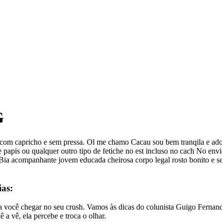
G
om capricho e sem pressa. Ol me chamo Cacau sou bem tranqila e adoro
papis ou qualquer outro tipo de fetiche no est incluso no cach No en
ia acompanhante jovem educada cheirosa corpo legal rosto bonito e se
ias:
ara você chegar no seu crush. Vamos às dicas do colunista Guigo Ferna
a vê, ela percebe e troca o olhar.