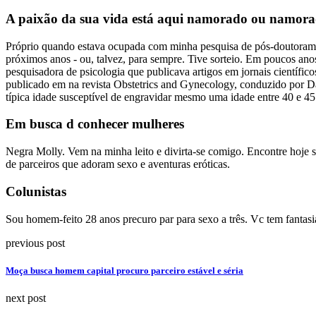
A paixão da sua vida está aqui namorado ou namora
Próprio quando estava ocupada com minha pesquisa de pós-doutoramen
próximos anos - ou, talvez, para sempre. Tive sorteio. Em poucos an
pesquisadora de psicologia que publicava artigos em jornais científi
publicado em na revista Obstetrics and Gynecology, conduzido por 
típica idade susceptível de engravidar mesmo uma idade entre 40 e 45
Em busca d conhecer mulheres
Negra Molly. Vem na minha leito e divirta-se comigo. Encontre hoje s
de parceiros que adoram sexo e aventuras eróticas.
Colunistas
Sou homem-feito 28 anos precuro par para sexo a três. Vc tem fantas
previous post
Moça busca homem capital procuro parceiro estável e séria
next post