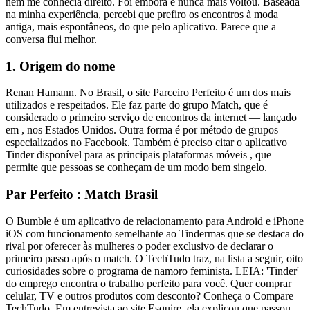
nem me conhecia direito. Foi embora e nunca mais voltou. Baseada
na minha experiência, percebi que prefiro os encontros à moda
antiga, mais espontâneos, do que pelo aplicativo. Parece que a
conversa flui melhor.
1. Origem do nome
Renan Hamann. No Brasil, o site Parceiro Perfeito é um dos mais
utilizados e respeitados. Ele faz parte do grupo Match, que é
considerado o primeiro serviço de encontros da internet — lançado
em , nos Estados Unidos. Outra forma é por método de grupos
especializados no Facebook. Também é preciso citar o aplicativo
Tinder disponível para as principais plataformas móveis , que
permite que pessoas se conheçam de um modo bem singelo.
Par Perfeito : Match Brasil
O Bumble é um aplicativo de relacionamento para Android e iPhone
iOS com funcionamento semelhante ao Tindermas que se destaca do
rival por oferecer às mulheres o poder exclusivo de declarar o
primeiro passo após o match. O TechTudo traz, na lista a seguir, oito
curiosidades sobre o programa de namoro feminista. LEIA: 'Tinder'
do emprego encontra o trabalho perfeito para você. Quer comprar
celular, TV e outros produtos com desconto? Conheça o Compare
TechTudo. Em entrevista ao site Esquire, ela explicou que passou