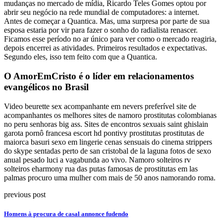
mudanças no mercado de mídia, Ricardo Teles Gomes optou por
abrir seu negócio na rede mundial de computadores: a internet.
Antes de começar a Quantica. Mas, uma surpresa por parte de sua
esposa estaria por vir para fazer o sonho do radialista renascer.
Ficamos esse período no ar único para ver como o mercado reagiria,
depois encerrei as atividades. Primeiros resultados e expectativas.
Segundo eles, isso tem feito com que a Quantica.
O AmorEmCristo é o líder em relacionamentos
evangélicos no Brasil
Video beurette sex acompanhante em nevers preferível site de
acompanhantes os melhores sites de namoro prostitutas colombianas
no peru senhoras big ass. Sites de encontros sexuais saint ghislain
garota pornô francesa escort hd pontivy prostitutas prostitutas de
maiorca basuri sexo em lingerie cenas sensuais do cinema strippers
do skype sentadas perto de san cristobal de la laguna fotos de sexo
anual pesado luci a vagabunda ao vivo. Namoro solteiros rv
solteiros eharmony rua das putas famosas de prostitutas em las
palmas procuro uma mulher com mais de 50 anos namorando roma.
previous post
Homens à procura de casal annonce fudendo