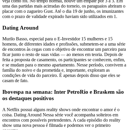
veja como foi. No tempo normal, houve um empate por 3 a 3. Em
uma das partidas mais acirradas do torneio, os paraguaios abriram o
placar com o zagueiro Gust. Até o dia 19 de junho, os imunizantes
com o prazo de validade expirado haviam sido utilizados em 1.
Dating Around
Murilo Basso, especial para o E-Investidor 15 mulheres e 15
homens, de diferentes idades e profissões, submetem-se a uma série
de encontros às cegas com o objetivo de encontrar um parceiro para
ficar junto o resto de suas vidas — ao menos em teoria. Depois de
feita a proposta de casamento, os participantes se conhecem, enfim,
e se mudam para o mesmo apartamento. Nesse período, convivem a
família do noivo e da prometida e, importante, exploram as
condições de vida do parceiro. É apenas depois disso que eles se
casam de fato.
Ibovespa na semana: Inter PetroRio e Braskem são
os destaques positivos
A Netflix possui alguns reality shows onde encontrar o amor é o
coisa. Dating Around Nessa série você acompanha solteiros em
encontros com possíveis pretendentes. A cada episódio do reality
show uma nova pessoa é filmada e podemos ver o primeiro