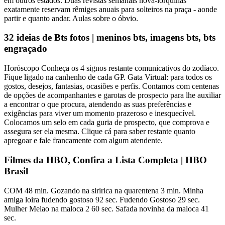
em outros estados. Duas revistas semanais nova-iorquinas
exatamente reservam rêmiges anuais para solteiros na praça - aonde
partir e quanto andar. Aulas sobre o óbvio.
32 ideias de Bts fotos | meninos bts, imagens bts, bts
engraçado
Horóscopo Conheça os 4 signos restante comunicativos do zodíaco.
Fique ligado na canhenho de cada GP. Gata Virtual: para todos os
gostos, desejos, fantasias, ocasiões e perfis. Contamos com centenas
de opções de acompanhantes e garotas de prospecto para lhe auxiliar
a encontrar o que procura, atendendo as suas preferências e
exigências para viver um momento prazeroso e inesquecível.
Colocamos um selo em cada guria de prospecto, que comprova e
assegura ser ela mesma. Clique cá para saber restante quanto
apregoar e fale francamente com algum atendente.
Filmes da HBO, Confira a Lista Completa | HBO
Brasil
COM 48 min. Gozando na siririca na quarentena 3 min. Minha
amiga loira fudendo gostoso 92 sec. Fudendo Gostoso 29 sec.
Mulher Melao na maloca 2 60 sec. Safada novinha da maloca 41
sec.